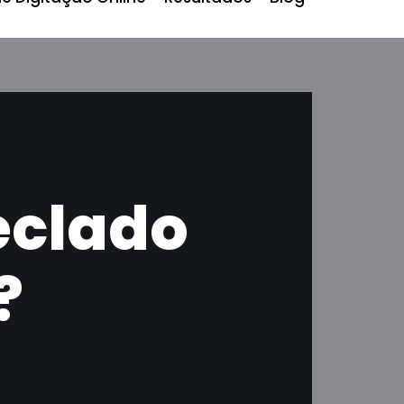
eclado
?