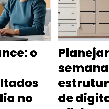
nce: o
Planeja
semanal
ltados
estrutur
ia no
de digit