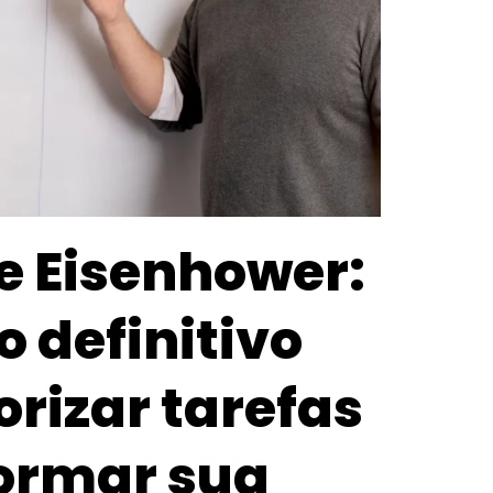
e Eisenhower:
 definitivo
orizar tarefas
formar sua