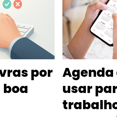
vras por
Agenda 
 boa
usar par
trabalh