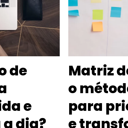
o de
Matriz d
a
o método
ida e
para pri
 a dia?
e trans