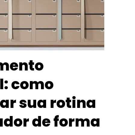
mento
: como
ar sua rotina
ador de forma