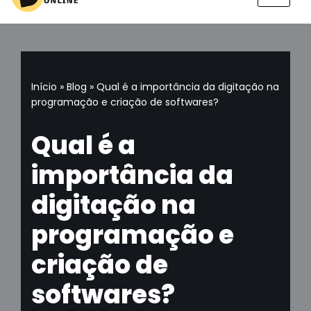
Pular
para
o
conteúdo
Início
»
Blog
»
Qual é a importância da digitação na
programação e criação de softwares?
Qual é a
importância da
digitação na
programação e
criação de
softwares?