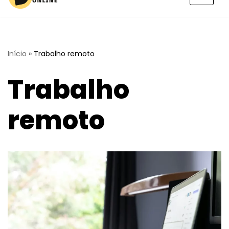
Pular
para
o
conteúdo
Início
»
Trabalho remoto
Trabalho
remoto