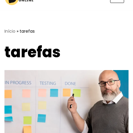
Pular
para
o
conteúdo
Início
»
tarefas
tarefas