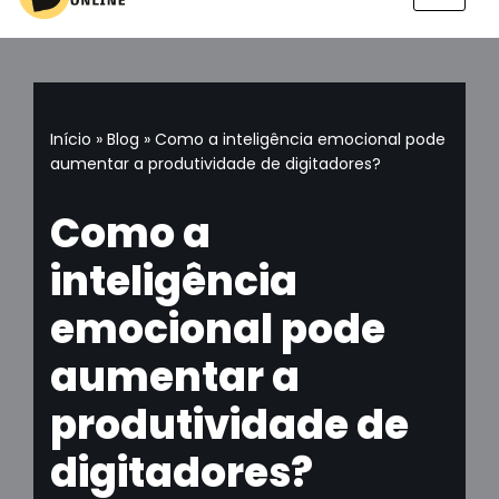
Pular
para
o
conteúdo
Início
»
Blog
»
Como a inteligência emocional pode
aumentar a produtividade de digitadores?
Como a
inteligência
emocional pode
aumentar a
produtividade de
digitadores?