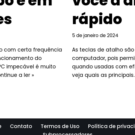
po e em
você a d
es
rápido
5 de janeiro de 2024
po com certa frequência
As teclas de atalho são
uncionamento do
computador, pois per
o PC impecável é muito
quando usadas com efic
ntinue a ler »
veja quais as principai
e
Contato
Termos de Uso
Política de priva
Subprocessadores