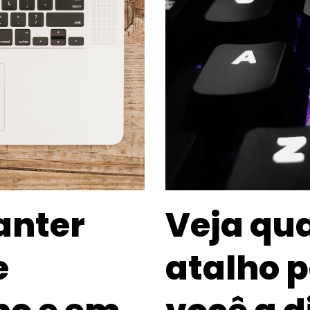
anter
Veja qua
e
atalho 