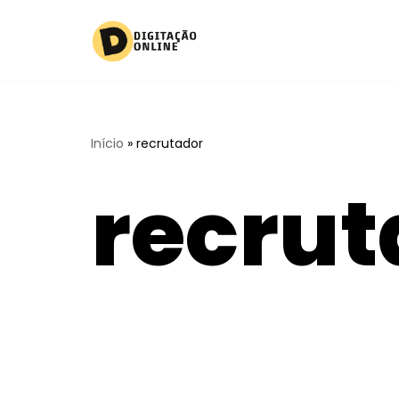
Pular
para
o
conteúdo
Início
»
recrutador
recrut