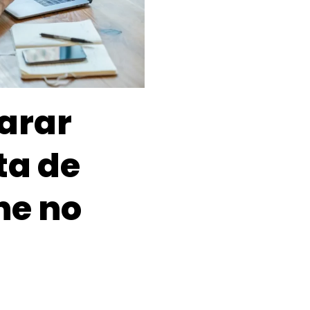
arar
ta de
ne no