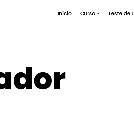
Início
Curso
Teste de 
ador