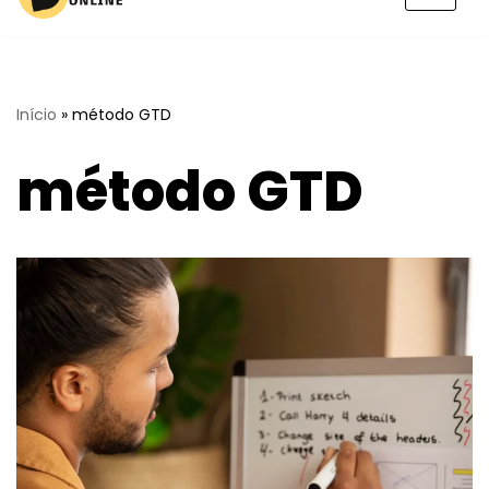
Pular
para
o
conteúdo
Início
»
método GTD
método GTD