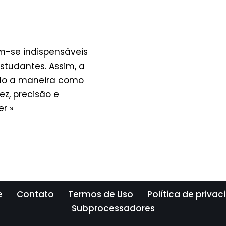
am-se indispensáveis
studantes. Assim, a
ando a maneira como
ez, precisão e
er »
e
Contato
Termos de Uso
Política de priva
Subprocessadores