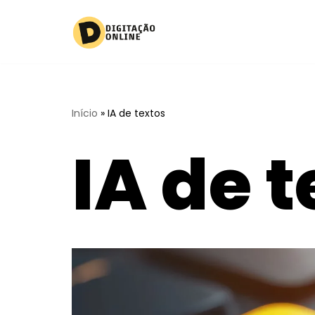
Pular
para
o
conteúdo
Início
»
IA de textos
IA de 