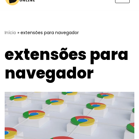
Pular
para
o
conteúdo
Início
»
extensões para navegador
extensões para
navegador