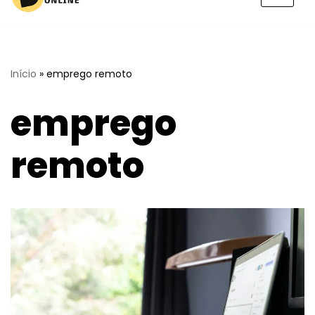
Pular
para
o
conteúdo
Início
»
emprego remoto
emprego
remoto