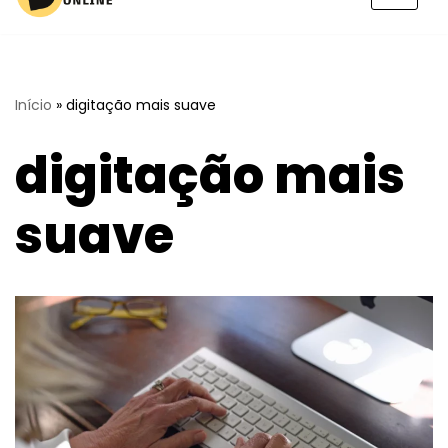
Pular
para
o
conteúdo
Início
»
digitação mais suave
digitação mais
suave