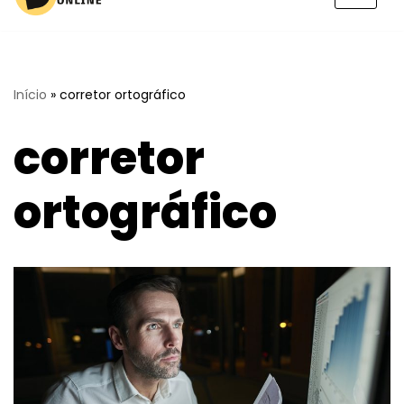
Pular
para
o
conteúdo
Início
»
corretor ortográfico
corretor
ortográfico