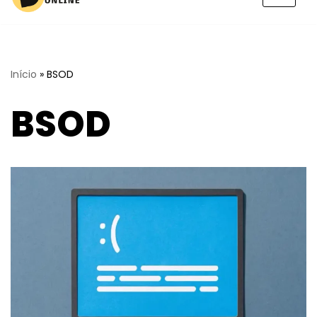
Pular
para
o
conteúdo
Início
»
BSOD
BSOD