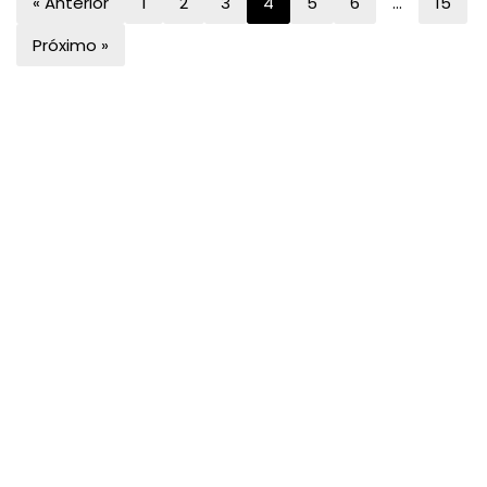
« Anterior
1
2
3
4
5
6
…
15
Próximo »