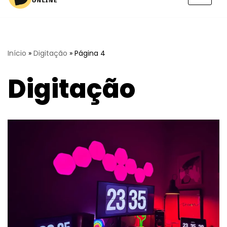
Pular
para
o
conteúdo
Início
»
Digitação
»
Página 4
Digitação