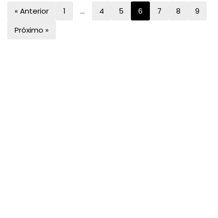
« Anterior
1
…
4
5
6
7
8
9
Próximo »