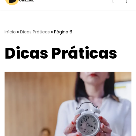
Pular
para
o
conteúdo
Início
»
Dicas Práticas
»
Página 6
Dicas Práticas